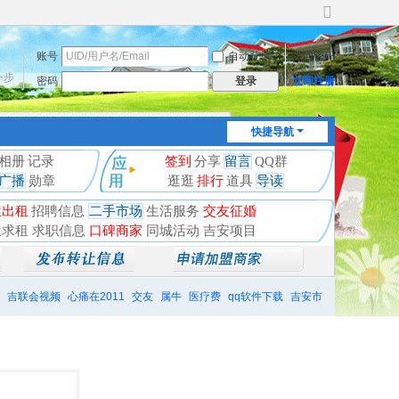
切
换
账号
自动登录
找回密码
到
宽
一步
密码
立即注册
登录
版
快捷导航
相册
记录
签到
分享
留言
QQ群
广播
勋章
逛逛
排行
道具
导读
屋出租
招聘信息
二手市场
生活服务
交友征婚
屋求租
求职信息
口碑商家
同城活动
吉安项目
吉联会视频
心痛在2011
交友
属牛
医疗费
qq软件下载
吉安市