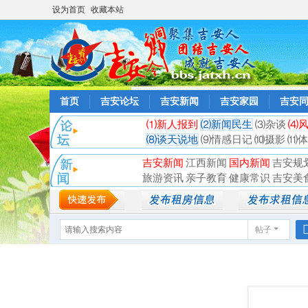
设为首页
收藏本站
首页
吉安论坛
吉安新闻
吉安家园
吉安
⑴新人报到
⑵新闻民生
⑶杂谈
⑷
⑻谈天说地
⑼情感日记
⑽摄影
⑾体
吉安新闻
江西新闻
国内新闻
吉安规
旅游资讯
亲子教育
健康常识
吉安美
帖子