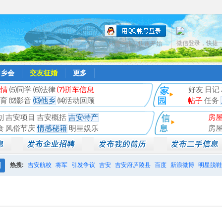
微信登录，快捷
只需一步，快速开始
同乡会
交友征婚
更多
风情
⑸同学
⑹法律
⑺拼车信息
好友
日记
育
⑿影音
⒀他乡
⒁活动回顾
帖子
任务
划
吉安项目
吉安概括
吉安特产
房
食
风俗节庆
情感秘籍
明星娱乐
房
热搜:
吉安航校
将军
引发争议
吉安
吉安府庐陵县
百度
新浪微博
明星脱鞋
搜
相亲聚会
井冈山
索