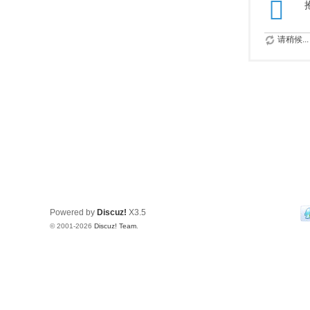
请稍候...
Powered by
Discuz!
X3.5
© 2001-2026
Discuz! Team
.