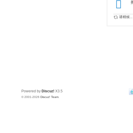
请稍候...
Powered by
Discuz!
X3.5
© 2001-2026
Discuz! Team
.