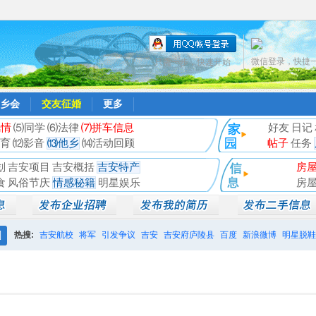
微信登录，快捷
只需一步，快速开始
乡会
交友征婚
更多
风情
⑸同学
⑹法律
⑺拼车信息
好友
日记
育
⑿影音
⒀他乡
⒁活动回顾
帖子
任务
划
吉安项目
吉安概括
吉安特产
房
食
风俗节庆
情感秘籍
明星娱乐
房
热搜:
吉安航校
将军
引发争议
吉安
吉安府庐陵县
百度
新浪微博
明星脱鞋
搜
相亲聚会
井冈山
索