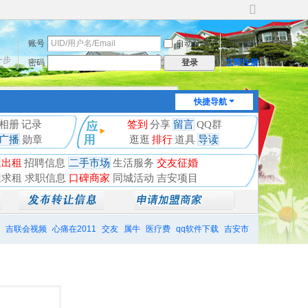
切
换
账号
自动登录
找回密码
到
宽
一步
密码
立即注册
登录
版
快捷导航
相册
记录
签到
分享
留言
QQ群
广播
勋章
逛逛
排行
道具
导读
屋出租
招聘信息
二手市场
生活服务
交友征婚
屋求租
求职信息
口碑商家
同城活动
吉安项目
吉联会视频
心痛在2011
交友
属牛
医疗费
qq软件下载
吉安市