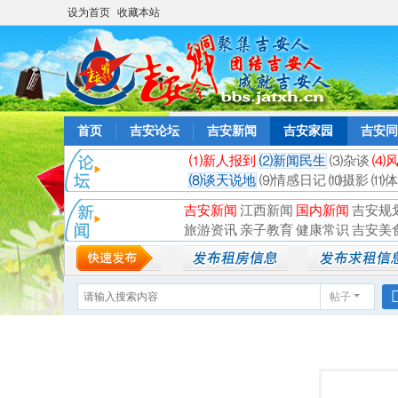
设为首页
收藏本站
首页
吉安论坛
吉安新闻
吉安家园
吉安同
⑴新人报到
⑵新闻民生
⑶杂谈
⑷
⑻谈天说地
⑼情感日记
⑽摄影
⑾体
吉安新闻
江西新闻
国内新闻
吉安规
旅游资讯
亲子教育
健康常识
吉安美
帖子