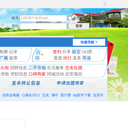
切
换
账号
自动登录
找回密码
到
宽
一步
密码
立即注册
登录
版
快捷导航
相册
记录
签到
分享
留言
QQ群
广播
勋章
逛逛
排行
道具
导读
屋出租
招聘信息
二手市场
生活服务
交友征婚
屋求租
求职信息
口碑商家
同城活动
吉安项目
吉联会视频
心痛在2011
交友
属牛
医疗费
qq软件下载
吉安市