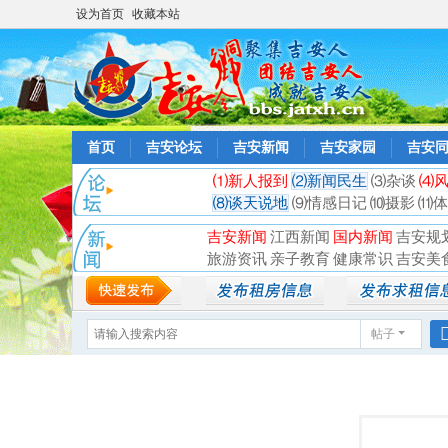
设为首页
收藏本站
首页
吉安论坛
吉安新闻
吉安家园
吉安
⑴新人报到
⑵新闻民生
⑶杂谈
⑷
⑻谈天说地
⑼情感日记
⑽摄影
⑾体
吉安新闻
江西新闻
国内新闻
吉安规
旅游资讯
亲子教育
健康常识
吉安美
帖子