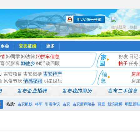
微信登录，快捷
只需一步，快速开始
同乡会
交友征婚
更多
风情
⑸同学
⑹法律
⑺拼车信息
好友
日记
育
⑿影音
⒀他乡
⒁活动回顾
帖子
任务
划
吉安项目
吉安概括
吉安特产
房
食
风俗节庆
情感秘籍
明星娱乐
房
热搜:
吉安航校
将军
引发争议
吉安
吉安府庐陵县
百度
新浪微博
明星脱鞋
搜
相亲聚会
井冈山
索