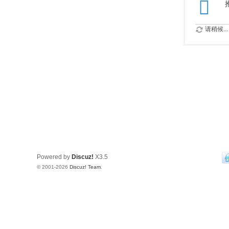
请稍候...
Powered by
Discuz!
X3.5
© 2001-2026
Discuz! Team
.