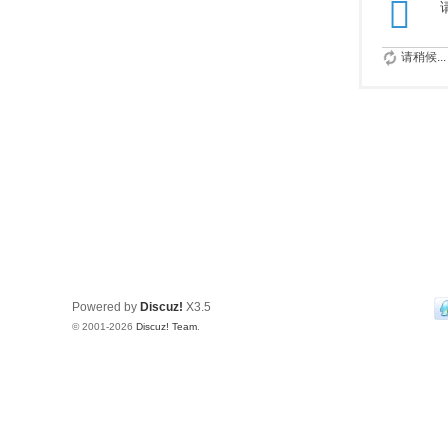
请稍候...
Powered by
Discuz!
X3.5
© 2001-2026
Discuz! Team
.