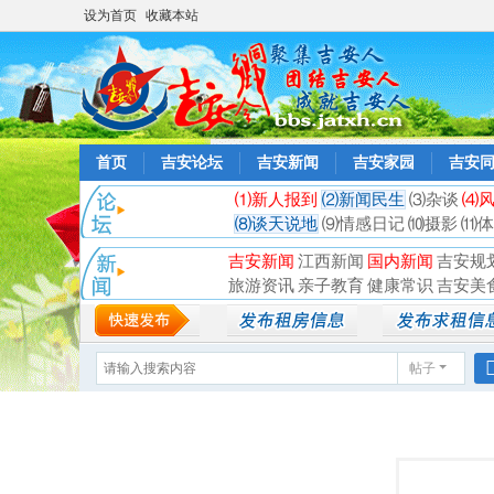
设为首页
收藏本站
首页
吉安论坛
吉安新闻
吉安家园
吉安
⑴新人报到
⑵新闻民生
⑶杂谈
⑷
⑻谈天说地
⑼情感日记
⑽摄影
⑾体
吉安新闻
江西新闻
国内新闻
吉安规
旅游资讯
亲子教育
健康常识
吉安美
帖子