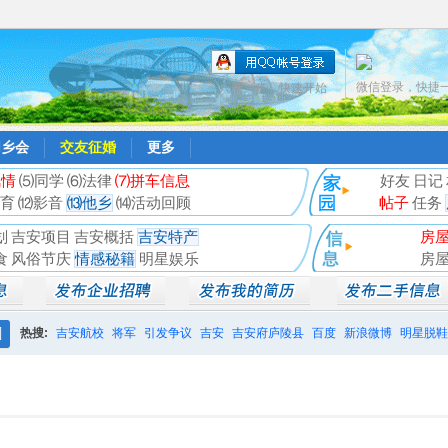
微信登录，快捷
只需一步，快速开始
同乡会
交友征婚
更多
风情
⑸同学
⑹法律
⑺拼车信息
好友
日记
育
⑿影音
⒀他乡
⒁活动回顾
帖子
任务
划
吉安项目
吉安概括
吉安特产
房
食
风俗节庆
情感秘籍
明星娱乐
房
热搜:
吉安航校
将军
引发争议
吉安
吉安府庐陵县
百度
新浪微博
明星脱鞋
搜
相亲聚会
井冈山
索