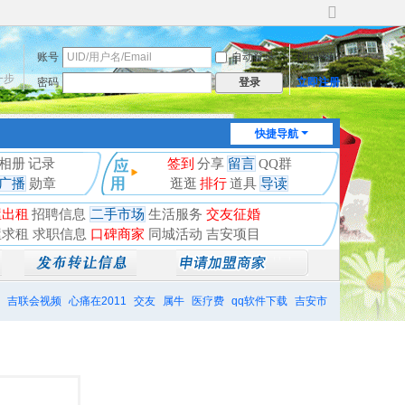
切
换
账号
自动登录
找回密码
到
宽
一步
密码
立即注册
登录
版
快捷导航
相册
记录
签到
分享
留言
QQ群
广播
勋章
逛逛
排行
道具
导读
屋出租
招聘信息
二手市场
生活服务
交友征婚
屋求租
求职信息
口碑商家
同城活动
吉安项目
吉联会视频
心痛在2011
交友
属牛
医疗费
qq软件下载
吉安市